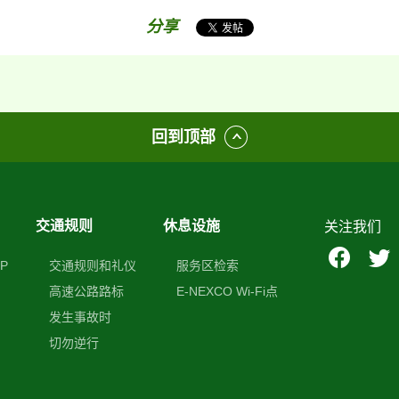
分享
回到顶部
交通规则
休息设施
关注我们
P
交通规则和礼仪
服务区检索
高速公路路标
E-NEXCO Wi-Fi点
发生事故时
切勿逆行