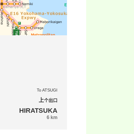
To ATSUGI
上个出口
HIRATSUKA
6 km