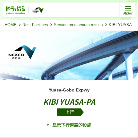
HOME
Rest Facilities
Service area search results
KIBI YUASA
Yuasa-Gobo Expwy
KIBI YUASA-PA
上行
显示下行道路的设施