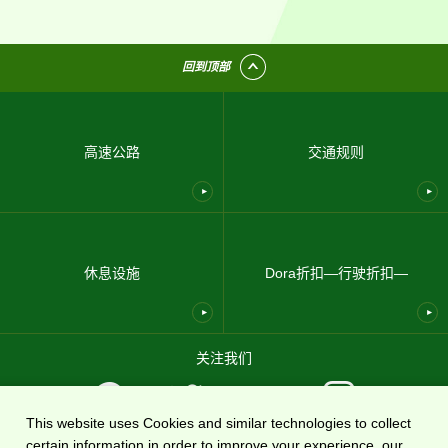
回到顶部
高速公路
交通规则
休息设施
Dora折扣—行驶折扣—
关注我们
This website uses Cookies and similar technologies to collect
certain information in order to improve your experience, our