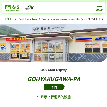
HOME
Rest Facilities
Service area search results
GOHYAKUGA
Ban-etsu Expwy
GOHYAKUGAWA-PA
下行
显示上行道路的设施