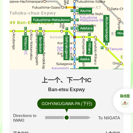
上一个、下一个IC
Ban-etsu Expwy
路线图
GOHYAKUGAWA-PA (下行)
Directions to
To NIIGATA
IWAKI