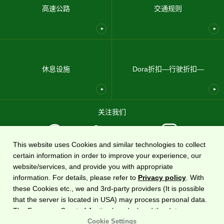
高速公路
交通规则
休息设施
Dora折扣—行驶折扣—
关注我们
This website uses Cookies and similar technologies to collect
certain information in order to improve your experience, our
使用条款
隐私政策
网站地图
关于我们
website/services, and provide you with appropriate
information. For details, please refer to
Privacy policy
. With
国家高速公路信息网站
DoRaPuRa (E-NEXCO Drive Plaza)
由
东日本高速道路株式会社运营
these Cookies etc., we and 3rd-party providers (It is possible
。
that the server is located in USA) may process personal data.
The European Court of Justice has declared the data
版权©2020东日本高速道路株式会社保留所有权利。
protection level in the USA to be inadequate. There is the risk
Cookie Settings