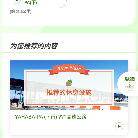
PA(下)
[约 26.6公里]
为您推荐的内容
路线图
YAHABA-PA (下行) ???高速公路