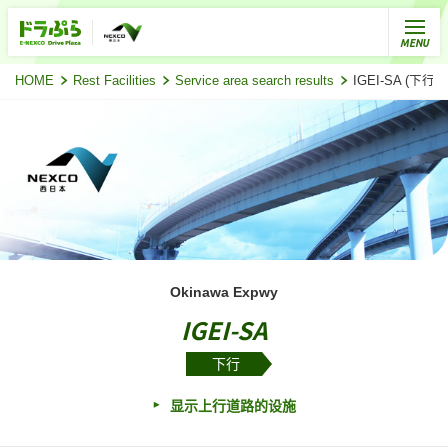
HOME
Rest Facilities
Service area search results
IGEI-SA (下
Okinawa Expwy
IGEI-SA
下行
显示上行道路的设施