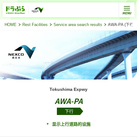
HOME
Rest Facilities
Service area search results
AWA-PA (下
Tokushima Expwy
AWA-PA
下行
显示上行道路的设施