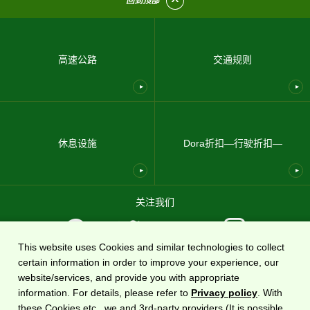
回到顶部
高速公路
交通规则
休息设施
Dora折扣—行驶折扣—
关注我们
This website uses Cookies and similar technologies to collect
certain information in order to improve your experience, our
使用条款
隐私政策
网站地图
关于我们
website/services, and provide you with appropriate
information. For details, please refer to
Privacy policy
. With
国家高速公路信息网站
DoRaPuRa (E-NEXCO Drive Plaza)
由
东日本高速道路株式会社运营
these Cookies etc., we and 3rd-party providers (It is possible
。