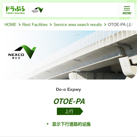
HOME
Rest Facilities
Service area search results
OTOE-PA (上
Do-o Expwy
OTOE-PA
上行
显示下行道路的设施