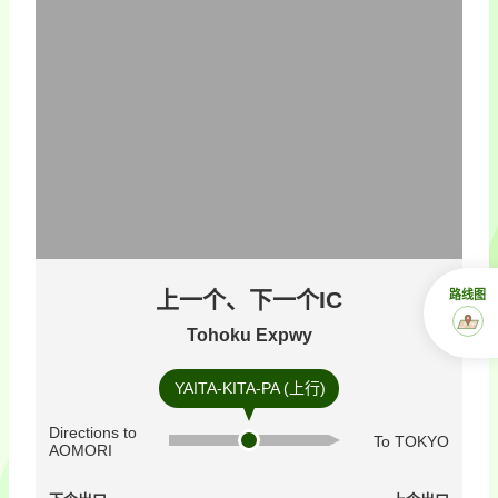
上一个、下一个IC
路线图
Tohoku Expwy
YAITA-KITA-PA (上行)
Directions to
To TOKYO
AOMORI