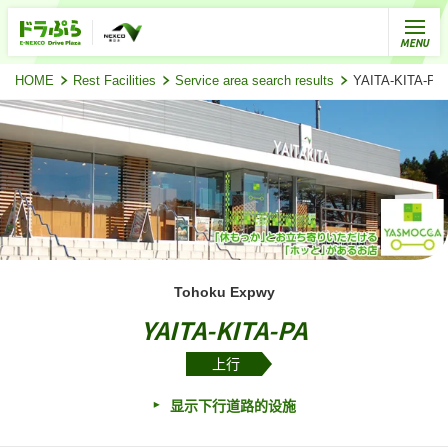
HOME
Rest Facilities
Service area search results
YAITA-KITA-
Tohoku Expwy
YAITA-KITA-PA
上行
显示下行道路的设施