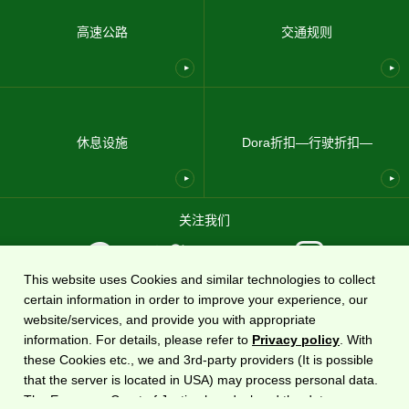
高速公路
交通规则
休息设施
Dora折扣—行驶折扣—
关注我们
This website uses Cookies and similar technologies to collect
certain information in order to improve your experience, our
使用条款
隐私政策
网站地图
关于我们
website/services, and provide you with appropriate
information. For details, please refer to
Privacy policy
. With
国家高速公路信息网站
DoRaPuRa (E-NEXCO Drive Plaza)
由
东日本高速道路株式会社运营
these Cookies etc., we and 3rd-party providers (It is possible
。
that the server is located in USA) may process personal data.
The European Court of Justice has declared the data