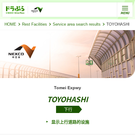
HOME
Rest Facilities
Service area search results
TOYOHASHI
Tomei Expwy
TOYOHASHI
下行
显示上行道路的设施